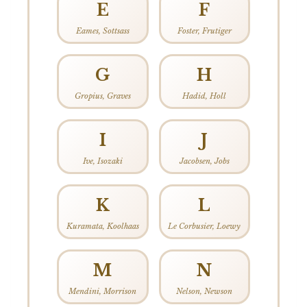
E
F
Eames, Sottsass
Foster, Frutiger
G
H
Gropius, Graves
Hadid, Holl
I
J
Ive, Isozaki
Jacobsen, Jobs
K
L
Kuramata, Koolhaas
Le Corbusier, Loewy
M
N
Mendini, Morrison
Nelson, Newson