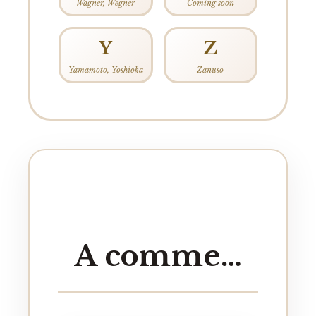
Wagner, Wegner
Coming soon
Y
Z
Yamamoto, Yoshioka
Zanuso
A comme…