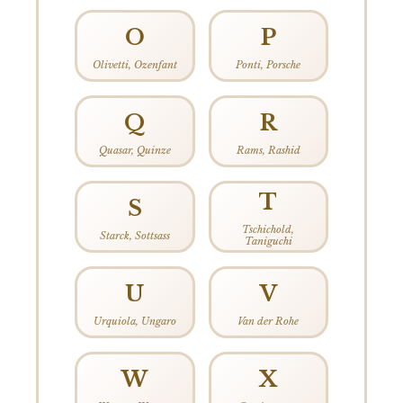
O
P
Olivetti, Ozenfant
Ponti, Porsche
Q
R
Quasar, Quinze
Rams, Rashid
T
S
Tschichold,
Starck, Sottsass
Taniguchi
U
V
Urquiola, Ungaro
Van der Rohe
W
X