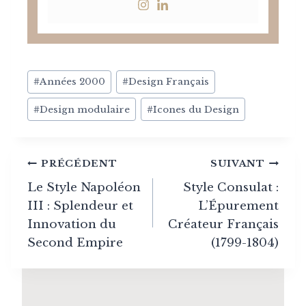
Post
#
Années 2000
#
Design Français
Tags:
#
Design modulaire
#
Icones du Design
Navigation
PRÉCÉDENT
SUIVANT
de
Le Style Napoléon
Style Consulat :
III : Splendeur et
L’Épurement
l’article
Innovation du
Créateur Français
Second Empire
(1799-1804)