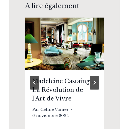
A lire également
Madeleine Castaing :
20
d
La Révolution de
ic
l’Art de Vivre
pa
te
oe
Par
Céline Vanier
au
6 novembre 2024
Pa