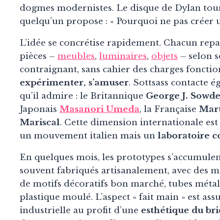
dogmes modernistes. Le disque de Dylan tourne
quelqu’un propose : « Pourquoi ne pas créer u
L’idée se concrétise rapidement. Chacun repa
pièces –
meubles
,
luminaires
,
objets
– selon s
contraignant, sans cahier des charges fonction
expérimenter, s’amuser
. Sottsass contacte 
qu’il admire : le Britannique
George J. Sowd
Japonais
Masanori Umeda
, la Française
Mart
Mariscal
. Cette dimension internationale es
un mouvement italien mais un
laboratoire 
En quelques mois, les prototypes s’accumulent 
souvent fabriqués artisanalement, avec des m
de motifs décoratifs bon marché, tubes métal
plastique moulé. L’aspect « fait main » est as
industrielle au profit d’une
esthétique du br