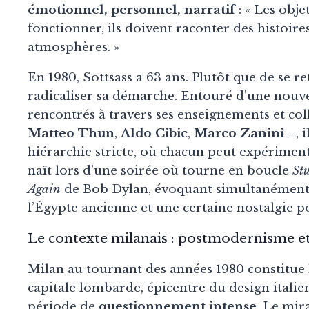
émotionnel, personnel, narratif
: « Les obj
fonctionner, ils doivent raconter des histoir
atmosphères. »
En 1980, Sottsass a 63 ans. Plutôt que de se r
radicaliser sa démarche. Entouré d’une nouvel
rencontrés à travers ses enseignements et co
Matteo Thun
,
Aldo Cibic
,
Marco Zanini
–, i
hiérarchie stricte, où chacun peut expérime
naît lors d’une soirée où tourne en boucle
St
Again
de Bob Dylan, évoquant simultanément l
l’Égypte ancienne et une certaine nostalgie p
Le contexte milanais : postmodernisme et
Milan au tournant des années 1980 constitue le
capitale lombarde, épicentre du design italie
période de
questionnement intense
. Le mir