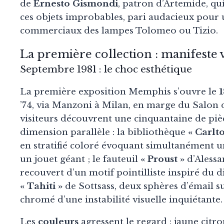
de
Ernesto Gismondi
, patron d’Artemide, qu
ces objets improbables, pari audacieux pour 
commerciaux des lampes Tolomeo ou Tizio.
La première collection : manifeste v
Septembre 1981 : le choc esthétique
La première exposition Memphis s’ouvre le
1
’74, via Manzoni à Milan, en marge du Salon 
visiteurs découvrent une cinquantaine de piè
dimension parallèle : la bibliothèque
« Carlt
en stratifié coloré évoquant simultanément un
un jouet géant ; le fauteuil
« Proust »
d’Alessa
recouvert d’un motif pointilliste inspiré du 
« Tahiti »
de Sottsass, deux sphères d’émail s
chromé d’une instabilité visuelle inquiétante.
Les
couleurs
agressent le regard : jaune citro