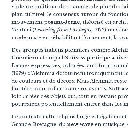
violence politique des « années de plomb » lai
plan culturel, le consensus autour du fonctio
mouvement
postmoderne
, théorisé en arch
Venturi (
Learning from Las Vegas
, 1972) ou Cha
moderniste en réhabilitant l’ornement, la coule
Des groupes italiens pionniers comme
Alchi
Guerriero
et auquel Sottsass participe activ
formes expressives, colorées, anti-fonctionnal
(1979) d’Alchimia détournent ironiquement l
de couleurs et de décors. Mais Alchimia reste
limitées pour collectionneurs avertis. Sottsa
loin : créer des objets qui, tout en restant p
pourraient potentiellement entrer dans les i
Le contexte culturel plus large est égalemen
Grande-Bretagne, du
new wave
en musique,