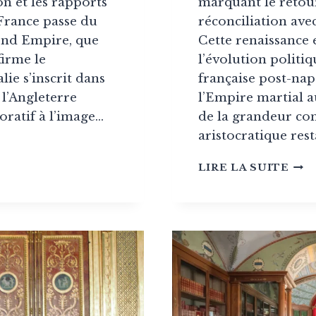
n et les rapports
marquant le retour
 France passe du
réconciliation avec
ond Empire, que
Cette renaissance 
firme le
l’évolution politiq
lie s’inscrit dans
française post-nap
 l’Angleterre
l’Empire martial a
ratif à l’image…
de la grandeur co
aristocratique res
EN
STY
LIRE LA SUITE
RES
:
LA
FRA
NIQUE
RÉI
SON
PAT
(1814
1830