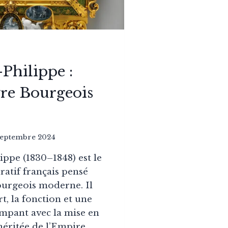
-Philippe :
vre Bourgeois
septembre 2024
ippe (1830–1848) est le
ratif français pensé
ourgeois moderne. Il
rt, la fonction et une
mpant avec la mise en
éritée de l’Empire.