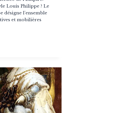
yle Louis Philippe ? Le
pe désigne l’ensemble
ives et mobilières
LE
IS-
LIPPE
RT
RE
RGEOIS
0-
)