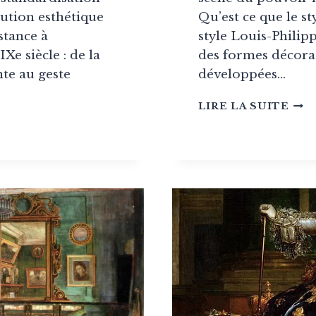
ution esthétique
Qu’est ce que le st
istance à
style Louis-Philip
IXe siècle : de la
des formes décorat
te au geste
développées…
STY
LIRE LA SUITE
LOU
MENT
PHI
:
L’A
DE
VIV
BOU
(183
NTICITÉ
1848