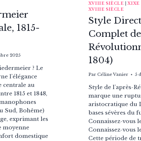
XVIIIE SIÈCLE
|
XIXE
XVIIIE SIÈCLE
rmeier
Style Direc
le, 1815-
Complet de 
Révolutionn
bre 2025
1804)
Biedermeier ? Le
Par
Céline Vanier
5 
rne l’élégance
 centrale au
Style de l’après-Ré
ntre 1815 et 1848,
marque une ruptur
germanophones
aristocratique du 
du Sud, Bohême)
bases sévères du f
rge, exprimant les
Connaissez-vous le
se moyenne
Connaissez-vous le
onfort domestique
Cette période de tr