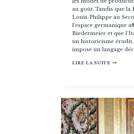
les modes de productio
au goût. Tandis que la
Louis-Philippe au Sec
l’espace germanique af
Biedermeier et que l’Ita
un historicisme érudit,
impose un langage déco
STYLE
LIRE LA SUITE
VICTORI
:
L’ART
DE
VIVRE
BRITAN
(1837-
1901)