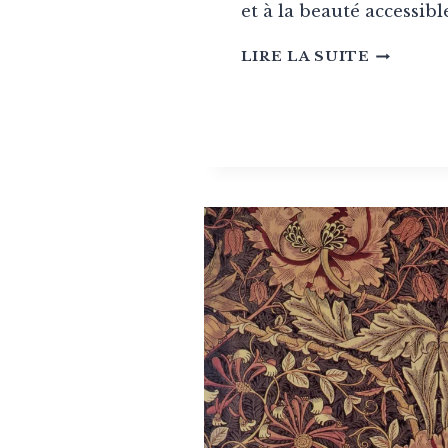
et à la beauté accessibl
LE
LIRE LA SUITE
STYLE
BIEDERM
(EUROP
CENTRA
1815-
1848)