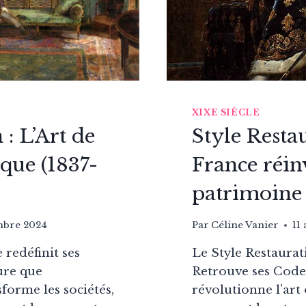
XIXE SIÈCLE
 : L’Art de
Style Restau
que (1837-
France réin
patrimoine 
mbre 2024
Par
Céline Vanier
11
 redéfinit ses
Le Style Restaurat
ure que
Retrouve ses Codes
sforme les sociétés,
révolutionne l’art