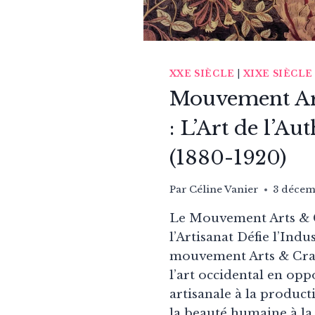
XXE SIÈCLE
|
XIXE SIÈCLE
Mouvement Art
: L’Art de l’Aut
(1880-1920)
Par
Céline Vanier
3 décem
Le Mouvement Arts & 
l’Artisanat Défie l’Indu
mouvement Arts & Craf
l’art occidental en opp
artisanale à la product
la beauté humaine à la