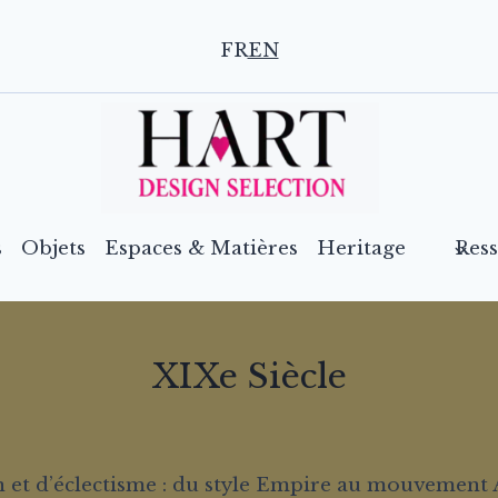
FR
EN
s
Objets
Espaces & Matières
Heritage
Res
XIXe Siècle
et d’éclectisme : du style Empire au mouvement Ar