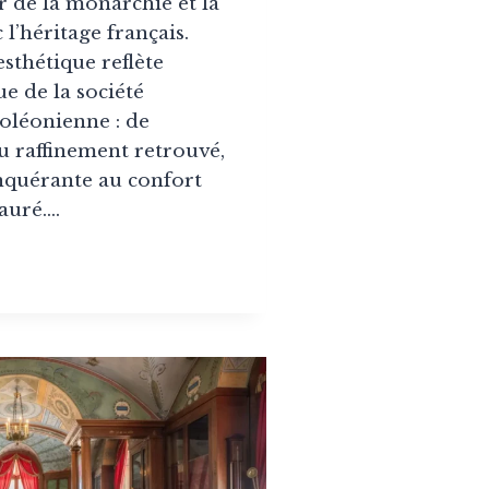
 de la monarchie et la
 l’héritage français.
esthétique reflète
ue de la société
oléonienne : de
u raffinement retrouvé,
nquérante au confort
tauré….
LE
TAURATION
NCE
NVENTE
RIMOINE
-
)