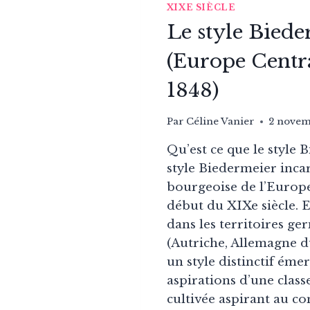
XIXE SIÈCLE
Le style Biede
(Europe Centra
1848)
Par
Céline Vanier
2 novem
Qu’est ce que le style 
style Biedermeier inca
bourgeoise de l’Europe
début du XIXe siècle. E
dans les territoires 
(Autriche, Allemagne 
un style distinctif éme
aspirations d’une clas
cultivée aspirant au c