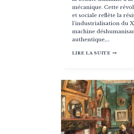
mécanique. Cette révol
et sociale reflète la rés
l’industrialisation du X
machine déshumanisan
authentique,…
MOUVE
LIRE LA SUITE
ARTS
&
CRAFTS
:
L’ART
DE
L’AUTHE
(1880-
1920)