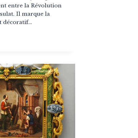
nt entre la Révolution
sulat. Il marque la
t décoratif…
LE
ECTOIRE
DE
PLET
LÉGANCE
OLUTIONNAIRE
-
)