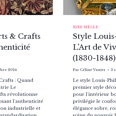
XIXE SIÈCLE
s & Crafts
Style Louis
henticité
L’Art de Vi
(1830-1848)
bre 2024
Par
Céline Vanier
3 
Crafts : Quand
Le style Louis-Phil
strie Le
premier style déco
ts révolutionne
pour l’intérieur b
osant l’authenticité
privilégie le confo
ion industrielle et
élégance sobre, ro
 standardisation
scène du pouvoir h