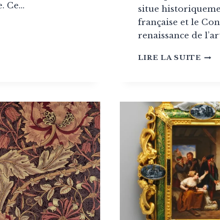
e. Ce…
situe historiqueme
française et le Con
renaissance de l’ar
EIER
STY
E
LIRE LA SUITE
DIR
LE,
:
GUI
COM
DE
L’É
RÉV
(1795
1804