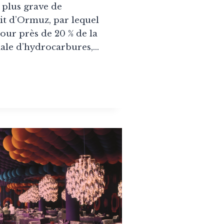
e plus grave de
oit d’Ormuz, par lequel
jour près de 20 % de la
ale d’hydrocarbures,…
SSE
ROLE
ORATION
SSE,
SUS,
NSPORT,
IMENT
NGER