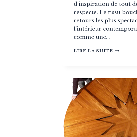
d’inspiration de tout d
respecte. Le tissu boucl
retours les plus specta
l’intérieur contempora
comme une…
LE
LIRE LA SUITE
TISSU
BOUCLÉ
EST-
IL
RÉSISTA
?
AVANTAG
INCONVÉ
COMME
CHOISIR
ET
GUIDE
DES