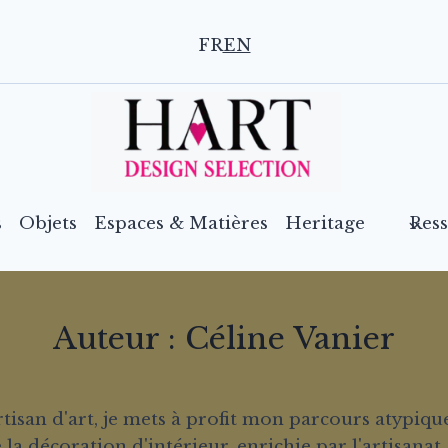
FR
EN
s
Objets
Espaces & Matières
Heritage
Res
Auteur : Céline Vanier
rtisan d'art, je mets à profit mon parcours atypiq
la décoration d'intérieur, enrichie par l'artisanat, 