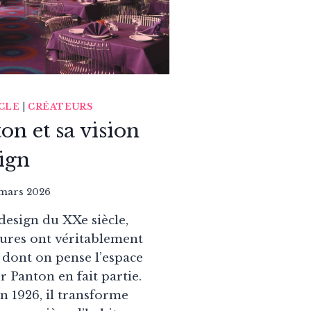
ÈCLE
|
CRÉATEURS
on et sa vision
sign
 mars 2026
design du XXe siècle,
gures ont véritablement
 dont on pense l’espace
 Panton en fait partie.
 1926, il transforme