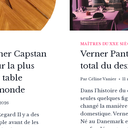
MAÎTRES DU XXE SI
her Capstan
Verner Pant
ur la plus
total du de
 table
Par
Céline Vanier
11
 monde
Dans l’histoire du 
seules quelques fi
 2026
changé la manière
domestique. Verner
egard Il y a des
Né au Danemark en
le avant de les