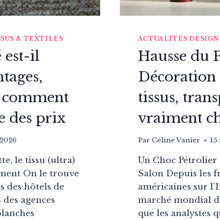
SSUS & TEXTILES
ACTUALITÉS DESIGN
 est-il
Hausse du P
ntages,
Décoration 
, comment
tissus, tran
e des prix
vraiment c
 2026
Par
Céline Vanier
15
e, le tissu (ultra)
Un Choc Pétrolier
ment On le trouve
Salon Depuis les f
s des hôtels de
américaines sur l’I
s des agences
marché mondial de 
 planches
que les analystes q