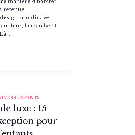
re manière d’habiter
la retenue
 design scandinave
couleur, la courbe et
 Là…
NER
TON
ION
AL
IGN
NIVERS ENFANTS
de luxe : 15
xception pour
’enfants