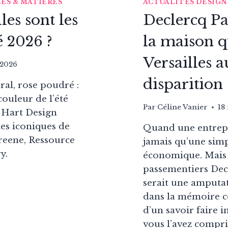
CES & MATIÈRES
ACTUALITÉS DESIGN
les sont les
Declercq Pa
é 2026 ?
la maison q
Versailles a
t 2026
disparition
ral, rose poudré :
couleur de l’été
Par
Céline Vanier
18
 Hart Design
tes iconiques de
Quand une entrepri
Greene, Ressource
jamais qu’une sim
y.
économique. Mais 
passementiers Decl
R
serait une amputat
S
dans la mémoire co
d’un savoir faire 
vous l’avez compri
ES