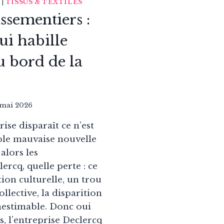
|
TISSUS & TEXTILES
ssementiers :
ui habille
u bord de la
 mai 2026
se disparaît ce n’est
ple mauvaise nouvelle
alors les
ercq, quelle perte : ce
ion culturelle, un trou
llective, la disparition
inestimable. Donc oui
s, l’entreprise Declercq