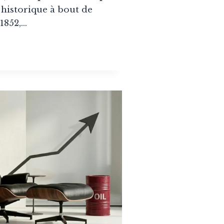
 historique à bout de
 1852,…
LERCQ
SEMENTIERS
SON
ILLE
SAILLES
D
PARITION