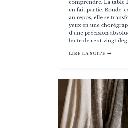
comprendre. La table 
en fait partie. Ronde, 
au repos, elle se trans
yeux en une chorégra
d’une précision absolu
lente de cent vingt degr
LA
LIRE LA SUITE
TABLE
FLETCH
CAPSTA
:
TOUT
SAVOIR
SUR
LA
PLUS
EXTRAO
TABLE
EXTENS