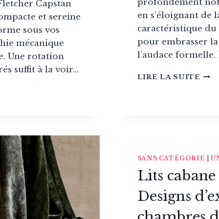
profondément not
Fletcher Capstan
en s’éloignant de 
compacte et sereine
caractéristique du
forme sous vos
pour embrasser la 
phie mécanique
l’audace formelle.
e. Une rotation
és suffit à la voir…
VER
LIRE LA SUITE
PAN
ET
SA
ER
VIS
N
TOT
DU
DES
SANS CATÉGORIE
|
U
Lits cabane 
Designs d’e
RDINAIRE
chambres d
IBLE