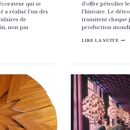
écorateur qui se
d’offre pétrolier l
é a réalisé l’un des
l’histoire. Le détr
culaires de
transitent chaque 
in, non pas
production mondi
HAU
LIRE LA SUITE
DU
PÉT
ET
DÉC
:
MOU
NT
TIS
TRA
ES,
CE
NIENTS,
QUI
NT
VA
VRA
CHA