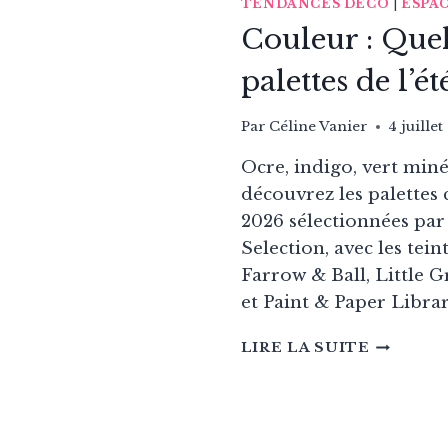
TENDANCES DECO
|
ESPA
Couleur : Quel
palettes de l’ét
Par
Céline Vanier
4 juille
Ocre, indigo, vert miné
découvrez les palettes 
2026 sélectionnées par
Selection, avec les tein
Farrow & Ball, Little 
et Paint & Paper Librar
COULEU
LIRE LA SUITE
:
QUELLE
SONT
LES
PALETT