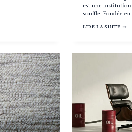
est une institution
souffle. Fondée en
DEC
LIRE LA SUITE
PAS
:
LA
MAI
QUI
HAB
VER
AU
BOR
DE
LA
DIS