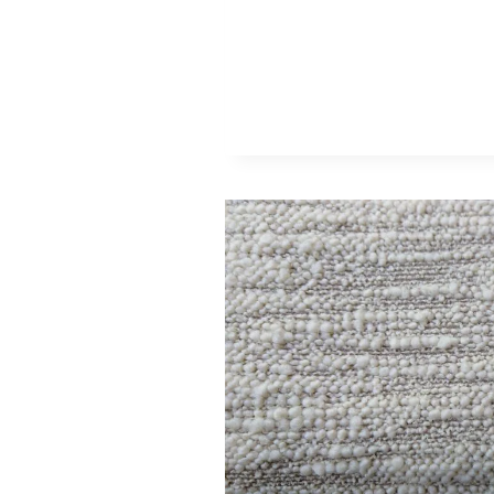
DE
L’ÉTÉ
2026
?