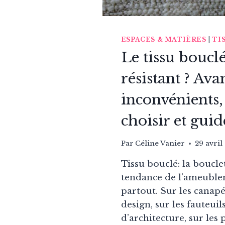
ESPACES & MATIÈRES
|
TI
Le tissu bouclé
résistant ? Ava
inconvénients
choisir et guid
Par
Céline Vanier
29 avril
Tissu bouclé: la bouclett
tendance de l’ameuble
partout. Sur les canapé
design, sur les fauteuil
d’architecture, sur les