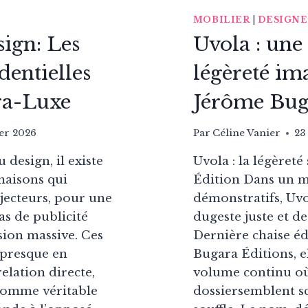
MOBILIER
|
DESIGN
sign: Les
Uvola : une 
entielles
légèreté im
ra-Luxe
Jérôme Bug
ier 2026
Par
Céline Vanier
23
 design, il existe
Uvola : la légèret
maisons qui
Édition Dans un m
ojecteurs, pour une
démonstratifs, Uvol
 pas de publicité
dugeste juste et de
sion massive. Ces
Dernière chaise é
presque en
Bugara Éditions, e
relation directe,
volume continu où l
é comme véritable
dossiersemblent sc