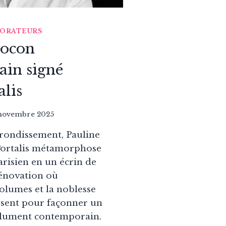
CORATEURS
Cocon
in signé
alis
novembre 2025
rondissement, Pauline
 Portalis métamorphose
risien en un écrin de
rénovation où
volumes et la noblesse
ssent pour façonner un
olument contemporain.