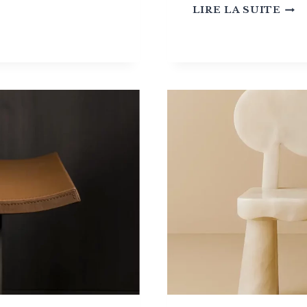
ADR
LIRE LA SUITE
DES
:
QU
LE
BOI
DEV
LAN