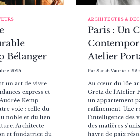
TEURS
ARCHITECTES & DÉ
e
Paris : Un 
urable
Contempora
p Bélanger
Atelier Port
mbre 2025
Par
Sarah Vaurie
22 
t un art de vivre
Au cœur du 16e ar
ndances express et
Gretz de l’Atelier
s, Audrée Kemp
un appartement pa
tre voie : celle du
raffinement. Une 
u noble et du lien
l’intelligence des 
ature. Architecte
des matières s’uni
n et fondatrice du
havre de paix rés