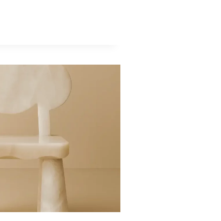
IEN
RUES
AND
S
IENT
GAGE