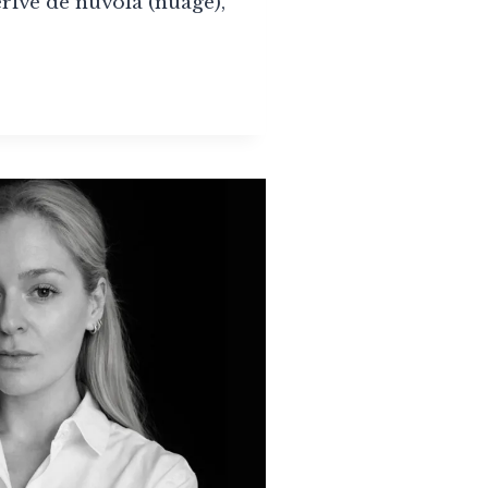
érivé de nuvola (nuage),
LA
ISE
UT
ÈRETÉ
GINÉE
ÔME
ARA