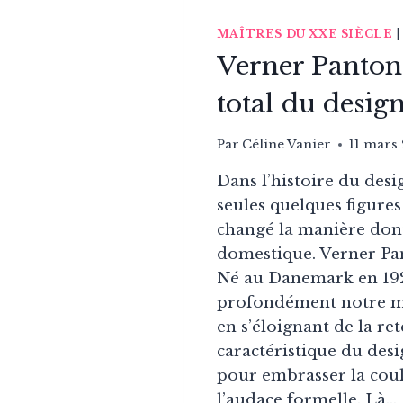
MAÎTRES DU XXE SIÈCLE
Verner Panton 
total du desig
Par
Céline Vanier
11 mars
Dans l’histoire du desi
seules quelques figure
changé la manière dont
domestique. Verner Pan
Né au Danemark en 192
profondément notre ma
en s’éloignant de la re
caractéristique du des
pour embrasser la coul
l’audace formelle. Là…