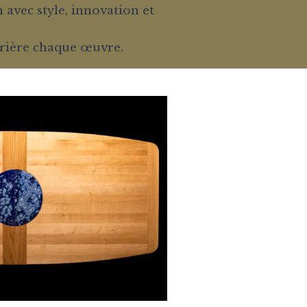
avec style, innovation et
errière chaque œuvre.