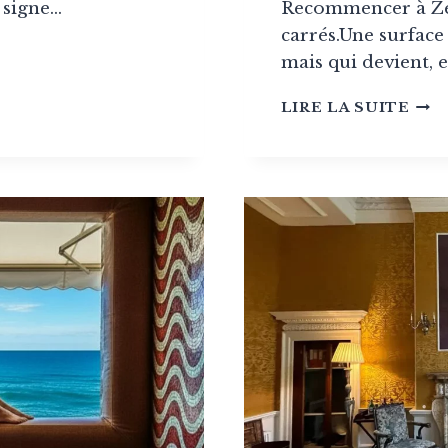
 signe…
Recommencer à Zé
carrés.Une surface
mais qui devient, 
PAR
LIRE LA SUITE
:
EMENT
UN
E
CO
ÉE
CON
SIG
ER
ATE
POR