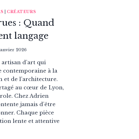
RS
|
CRÉATEURS
rues : Quand
ient langage
janvier 2026
artisan d’art qui
ie contemporaine à la
 et de l’architecture.
artagé au cœur de Lyon,
arole. Chez Adrien
ontente jamais d’être
onner. Chaque pièce
ion lente et attentive