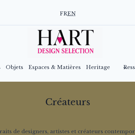
FR
EN
s
Objets
Espaces & Matières
Heritage
Res
Créateurs
raits de designers, artistes et créateurs contempor