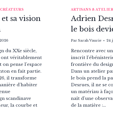
|
CRÉATEURS
ARTISANS & ATELIE
et sa vision
Adrien Des
n
le bois dev
 2026
Par
Sarah Vaurie
24 
gn du XXe siècle,
Rencontre avec un 
s ont véritablement
inscrit l’ébénister
 on pense l’espace
frontière du design
ton en fait partie.
Dans un atelier p
6, il transforme
le bois prend la p
nière d’habiter
Desrues, il ne se c
tenue
un matériau à faç
ign scandinave
naît d’une observat
eur, la courbe et
de la matière :…