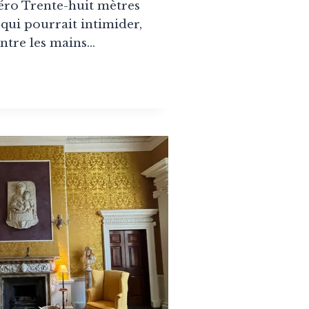
ro Trente-huit mètres
 qui pourrait intimider,
entre les mains…
IS
CON
TEMPORAIN
NÉ
LIER
TALIS