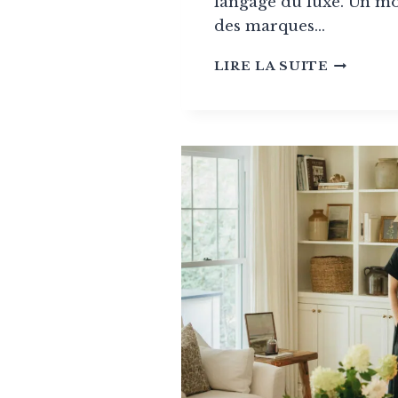
langage du luxe. Un m
des marques…
COLLEC
LIRE LA SUITE
DESIGN:
LES
MAISON
CONFID
DU
DESIGN
ULTRA-
LUXE