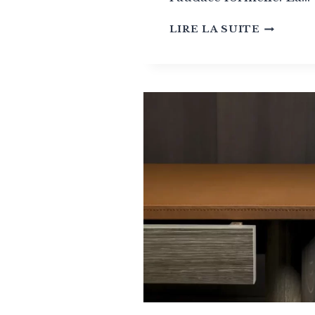
VERNER
LIRE LA SUITE
PANTON
ET
SA
VISION
TOTAL
DU
DESIGN