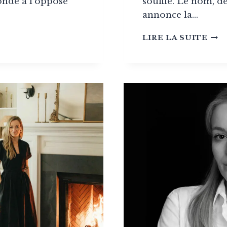
onde à l’opposé
souffle. Le nom, d
annonce la…
TIBLE
UVO
LIRE LA SUITE
:
UNE
S
CHA
ENTIELLES
TO
EN
LÉG
IMA
PAR
JÉR
BUG