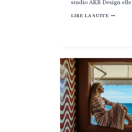
studio AKB Design elle
AKB
LIRE LA SUITE
DESIGN
:
LE
RAFFIN
DURABL
D’AUDR
KEMP
BÉLANG