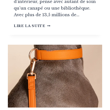
d’intérieur, pensé avec autant de soin
qu’un canapé ou une bibliothèque.
Avec plus de 13,5 millions de…
MOBILIER
LIRE LA SUITE
DESIGN
POUR
ANIMAUX
:
LE
PANIER
DESIGN,
UN
REFUGE
ESTHÉTIQUE
POUR
NOS
COMPAGNONS
CHIENS.