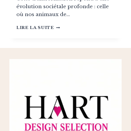
évolution sociétale profonde : celle
où nos animaux de…
L’ART
LIRE LA SUITE
DU
COLLIER:
QUAND
L’ACCESSOIRE
CANIN
DEVIENT
OBJET
DE
STYLE