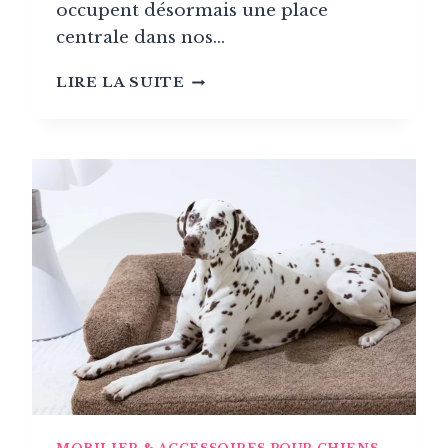
occupent désormais une place
centrale dans nos…
LES
LIRE LA SUITE
GRANDES
MAISONS
DE
LUXE
RÉINVENTENT
LE
QUOTIDIEN
DE
NOS
ANIMAUX