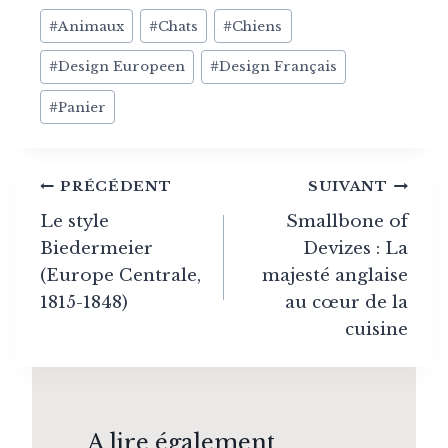
Post
#
Animaux
#
Chats
#
Chiens
Tags:
#
Design Europeen
#
Design Français
#
Panier
Navigation
PRÉCÉDENT
SUIVANT
de
Le style
Smallbone of
Biedermeier
Devizes : La
l’article
(Europe Centrale,
majesté anglaise
1815-1848)
au cœur de la
cuisine
A lire également