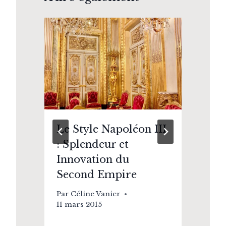
Le Style Napoléon III
Ve
: Splendeur et
vi
Innovation du
Pa
Second Empire
11 
Par
Céline Vanier
11 mars 2015