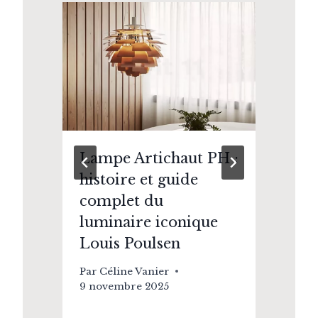
Lampe Artichaut PH :
Gr
histoire et guide
De
complet du
Ci
luminaire iconique
Pa
Louis Poulsen
17 
Par
Céline Vanier
9 novembre 2025