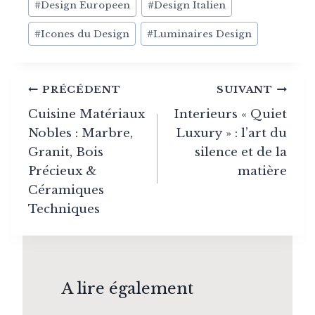
#
Design Europeen
#
Design Italien
#
Icones du Design
#
Luminaires Design
Navigation
PRÉCÉDENT
SUIVANT
de
Cuisine Matériaux
Interieurs « Quiet
Nobles : Marbre,
Luxury » : l’art du
l’article
Granit, Bois
silence et de la
Précieux &
matière
Céramiques
Techniques
A lire également