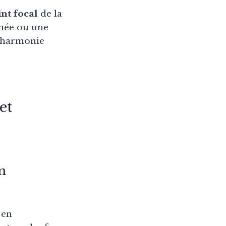
int focal
de la
née ou une
l’harmonie
et
n
 en