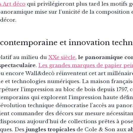
s Art déco
qui privilégieront plus tard les motifs
e panoramique mise sur l’unicité de la composition 
décor.
 contemporaine et innovation techn
elatif au milieu du
XXe siècle
,
le panoramique con
spectaculaire
.
Les grandes marques de papier pei
u encore Wall&decò réinventent cet art millénair
ale et technologies numériques. La maison françai
pétuer l’impression au bloc de bois depuis 1797, 
emporains qui explorent l’impression haute définit
révolution technique démocratise l’accès au pano
ient commander des décors sur mesure nécessitan
disposons aujourd’hui de collections prêtes à pose
iques. Des
jungles tropicales
de Cole & Son aux
a