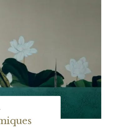
S
amiques