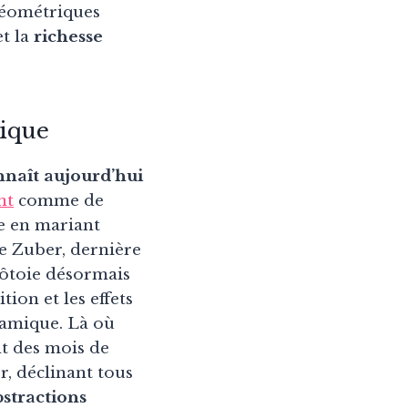
 géométriques
et la
richesse
ique
naît aujourd’hui
nt
comme de
e en mariant
se Zuber, dernière
côtoie désormais
ion et les effets
ramique. Là où
t des mois de
r, déclinant tous
bstractions