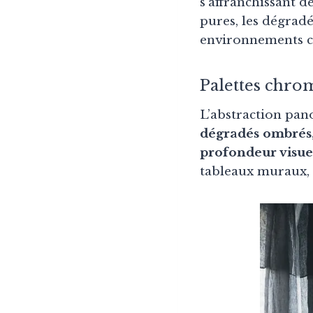
s’affranchissant d
pures, les dégradé
environnements co
Palettes chrom
L’abstraction pano
dégradés ombrés
profondeur visue
tableaux muraux, 