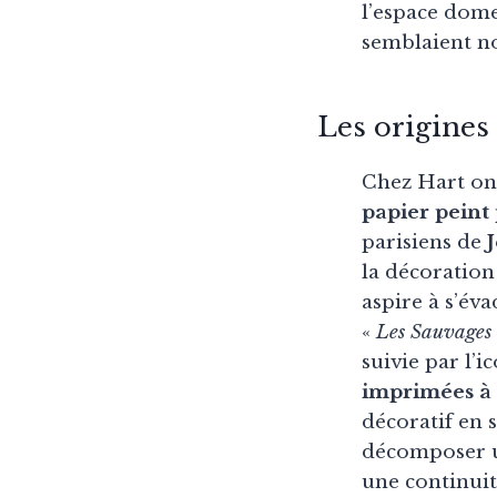
l’espace dome
semblaient no
Les origines 
Chez Hart on 
papier pein
parisiens de
la décoratio
aspire à s’éva
«
Les Sauvages 
suivie par l’i
imprimées à l
décoratif en 
décomposer u
une continuit