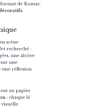
d format de Komar,
décoratifs
.
amique
 en scène
et recherché :
gées, une alcôve
 sur une
e une réflexion
ent au papier
ion
: chaque lé
visuelle.