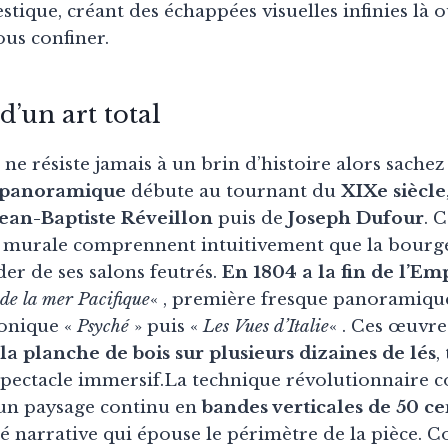
stique, créant des échappées visuelles infinies là
us confiner.
d’un art total
ne résiste jamais à un brin d’histoire alors sachez
t panoramique
débute au tournant du
XIXe siècle
Jean-Baptiste Réveillon
puis de
Joseph Dufour
. 
n murale comprennent intuitivement que la bourg
der de ses salons feutrés.
En 1804 a la fin de l’Em
de la mer Pacifique
« , première fresque panoramique 
conique «
Psyché
» puis «
Les Vues d’Italie
« . Ces œuvr
a planche de bois sur plusieurs dizaines de lés
,
spectacle immersif.La technique révolutionnaire c
n paysage continu en
bandes verticales de 50 c
é narrative qui épouse le périmètre de la pièce. 