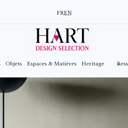
FR
EN
s
Objets
Espaces & Matières
Heritage
Res