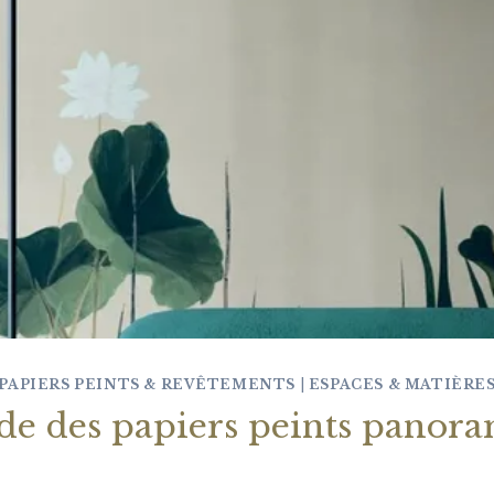
PAPIERS PEINTS & REVÊTEMENTS
|
ESPACES & MATIÈRE
de des papiers peints panor