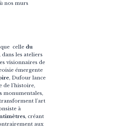
 où nos murs
 que celle
du
, dans les ateliers
Ces visionnaires de
eoisie émergente
pire
, Dufour lance
de l’histoire,
es monumentales,
 transforment l’art
onsiste à
entimètres
, créant
Contrairement aux