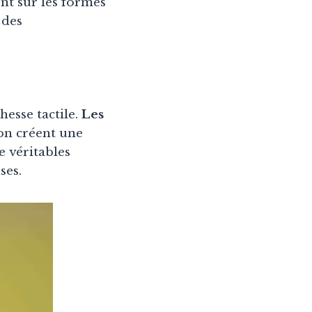
ent sur les formes
 des
hesse tactile.
Les
ion créent une
 véritables
ses.