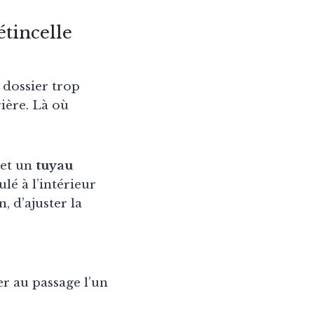
étincelle
 dossier trop
rière. Là où
et un
tuyau
é à l’intérieur
 d’ajuster la
er au passage l’un