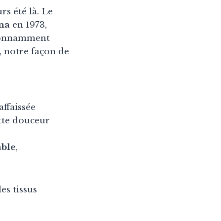
rs été là. Le
na
en 1973,
étonnamment
, notre façon de
affaissée
tte douceur
able
,
es tissus