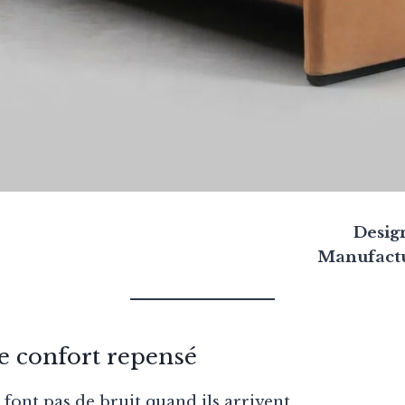
Desig
Manufactu
e confort repensé
 font pas de bruit quand ils arrivent.