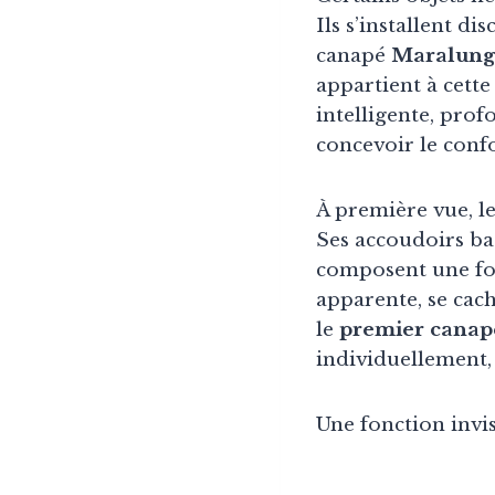
Ils s’installent di
canapé
Maralung
appartient à cett
intelligente, pro
concevoir le confo
À première vue, l
Ses accoudoirs bas
composent une for
apparente, se cach
le
premier canapé 
individuellement,
Une fonction invis