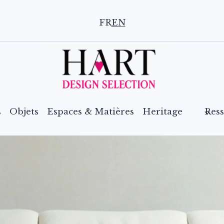
FR
EN
s
Objets
Espaces & Matières
Heritage
Res