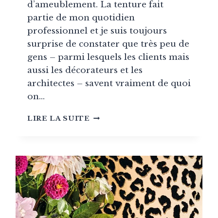
d’ameublement. La tenture fait
partie de mon quotidien
professionnel et je suis toujours
surprise de constater que très peu de
gens – parmi lesquels les clients mais
aussi les décorateurs et les
architectes – savent vraiment de quoi
on…
QU’EST
LIRE LA SUITE
CE
QUE
LA
TENTURE
MURALE
?
LE
VRAI
DU