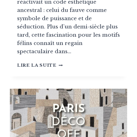
réactivait un code esthétique
ancestral : celui du fauve comme
symbole de puissance et de
séduction. Plus d’un demi-siècle plus
tard, cette fascination pour les motifs
félins connaît un regain
spectaculaire dans…
L’IRRÉSISTIBLE
LIRE LA SUITE
ASCENSION
DU
LÉOPARD
DANS
LA
DÉCORATION
ACTUELLE