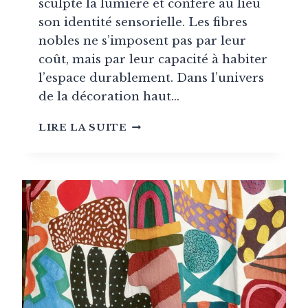
sculpte la lumière et confère au lieu
son identité sensorielle. Les fibres
nobles ne s’imposent pas par leur
coût, mais par leur capacité à habiter
l’espace durablement. Dans l’univers
de la décoration haut…
LIN,
LIRE LA SUITE
LAINE,
SOIE
:
POURQUOI
LES
MATIÈRES
NATURELLES
DOMINENT
LE
TEXTILE
DE
LUXE