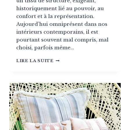
un tissu de structure, exigeant,
historiquement lié au pouvoir, au
confort et à la représentation.
Aujourd’hui omniprésent dans nos
intérieurs contemporains, il est
pourtant souvent mal compris, mal
choisi, parfois même…
LE
LIRE LA SUITE
VELOURS
:
GUIDE
COMPLET
D’UN
TEXTILE
MYTHIQUE
DE
LA
DÉCORATION