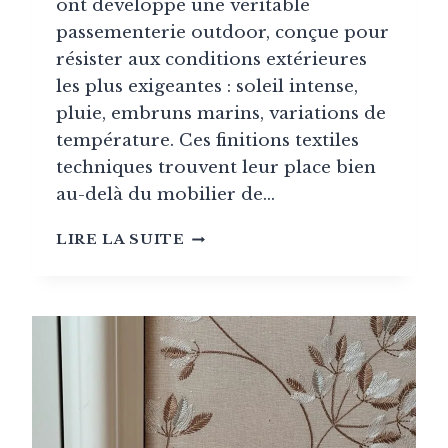
ont développé une véritable
passementerie outdoor, conçue pour
résister aux conditions extérieures
les plus exigeantes : soleil intense,
pluie, embruns marins, variations de
température. Ces finitions textiles
techniques trouvent leur place bien
au-delà du mobilier de…
LA
LIRE LA SUITE
PASSEMENTERIE
OUTDOOR
:
FINITIONS
TEXTILES
RÉSISTANTES
POUR
L’EXTÉRIEUR
ET
ZONES