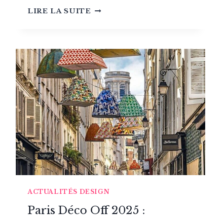
MADELEINE
LIRE LA SUITE
CASTAING
:
LA
RÉVOLUTION
DE
L’ART
DE
VIVRE
ACTUALITÉS DESIGN
Paris Déco Off 2025 :