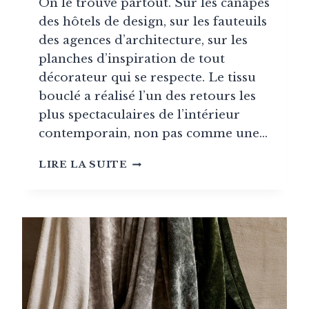
On le trouve partout. Sur les canapés
des hôtels de design, sur les fauteuils
des agences d’architecture, sur les
planches d’inspiration de tout
décorateur qui se respecte. Le tissu
bouclé a réalisé l’un des retours les
plus spectaculaires de l’intérieur
contemporain, non pas comme une…
LE
LIRE LA SUITE
TISSU
BOUCLÉ
EST-
IL
RÉSISTANT
?
AVANTAGES,
INCONVÉNIENTS,
COMMENT
CHOISIR