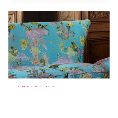
OFF
2025
:
L’EXCELLENCE
FRANÇAISE
RAYONNE
DANS
LA
CAPITALE
TISSUS & TEXTILES
Découvrir les secrets
d’entretien des tissus
d’ameublement