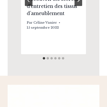
e,
d’entretien des tissus
sp
d’ameublement
po
Par
Céline Vanier
Pa
15 septembre 2022
7 a