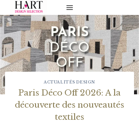
Skip
to
content
ACTUALITÉS DESIGN
Paris Déco Off 2026: A la
découverte des nouveautés
textiles