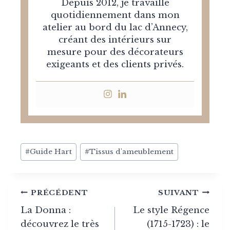
Depuis 2012, je travaille
quotidiennement dans mon
atelier au bord du lac d’Annecy,
créant des intérieurs sur
mesure pour des décorateurs
exigeants et des clients privés.
Post
#
Guide Hart
#
Tissus d'ameublement
Tags:
Navigation
PRÉCÉDENT
SUIVANT
de
La Donna :
Le style Régence
découvrez le très
(1715-1723) : le
l’article