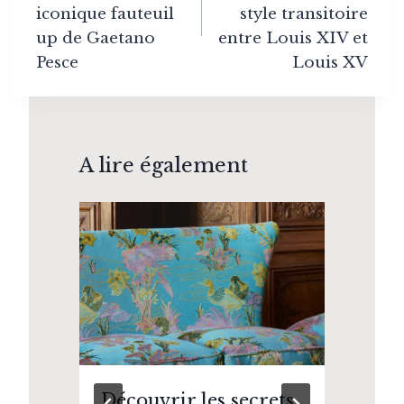
iconique fauteuil
style transitoire
up de Gaetano
entre Louis XIV et
Pesce
Louis XV
A lire également
t
Découvrir les secrets
Zo