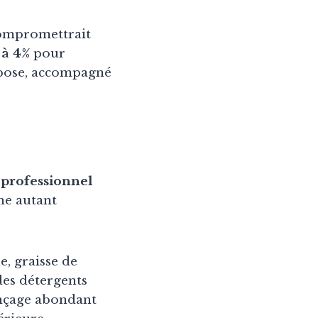
compromettrait
 à 4%
pour
impose, accompagné
 professionnel
ne autant
e, graisse de
 des détergents
rinçage abondant