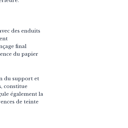
érieure.
vec des enduits
tent
nçage final
rence du papier
n du support et
, constitue
gule également la
rences de teinte