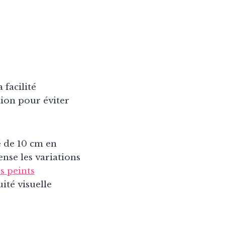
 facilité
tion pour éviter
 de 10 cm en
ense les variations
s peints
ité visuelle