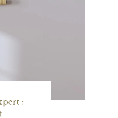
xpert :
t