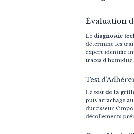
Évaluation d
Le
diagnostic te
détermine les trai
expert identifie i
traces d’humidité, 
Test d’Adhére
Le
test de la grill
puis arrachage au 
durcisseur s’impos
décollements prém