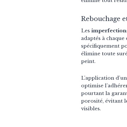
élimine tout résid
Rebouchage et
Les
imperfection
adaptés à chaque d
spécifiquement po
élimine toute sur
peint.
L’application d’u
optimise l’adhéren
pourtant la garan
porosité, évitant 
visibles.