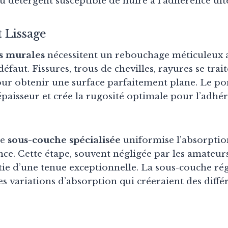
u détergent susceptible de nuire à l’adhérence ult
 Lissage
s murales
nécessitent un rebouchage méticuleux a
éfaut. Fissures, trous de chevilles, rayures se trai
ur obtenir une surface parfaitement plane. Le po
épaisseur et crée la rugosité optimale pour l’adhé
ne
sous-couche spécialisée
uniformise l’absorptio
ce. Cette étape, souvent négligée par les amateurs
tie d’une tenue exceptionnelle. La sous-couche ré
les variations d’absorption qui créeraient des diffé