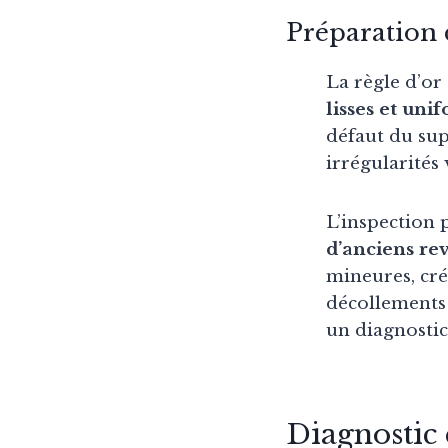
Préparation 
La règle d’or
lisses et uni
défaut du sup
irrégularités
L’inspection 
d’anciens re
mineures, crée
décollements 
un diagnostic
Diagnostic 