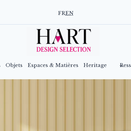
FR
EN
s
Objets
Espaces & Matières
Heritage
Res