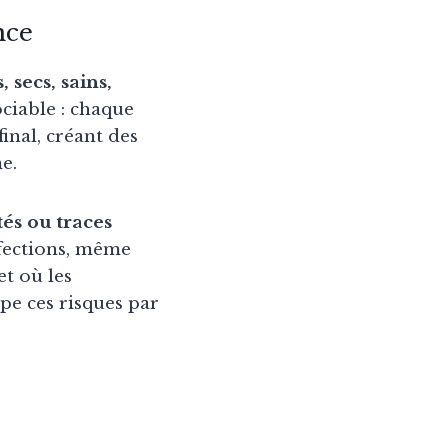
nce
 secs, sains,
ociable : chaque
inal, créant des
e.
tés ou traces
rfections, même
et où les
pe ces risques par