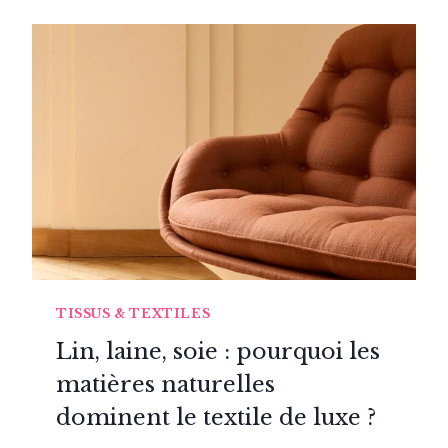
INSPIRÉS
DU
STYLE
ART
DÉCO
POUR
APPORTER
UNE
TOUCHE
DE
CE
STYLE
INTEMPOREL
DANS
VOTRE
TISSUS & TEXTILES
DÉCORATION
Lin, laine, soie : pourquoi les
matières naturelles
dominent le textile de luxe ?