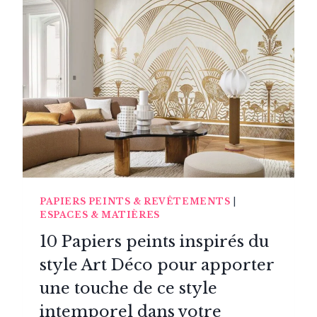
GRANIT,
BOIS
PRÉCIEUX
&
CÉRAMIQUES
TECHNIQUES
PAPIERS PEINTS & REVÊTEMENTS
|
ESPACES & MATIÈRES
10 Papiers peints inspirés du
style Art Déco pour apporter
une touche de ce style
intemporel dans votre