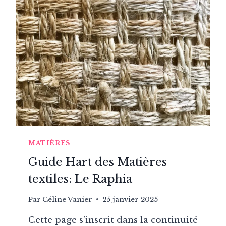
LES
MATIÈRES
NATURELLES
DOMINENT
LE
TEXTILE
DE
LUXE
?
MATIÈRES
Guide Hart des Matières
textiles: Le Raphia
Par
Céline Vanier
25 janvier 2025
Cette page s’inscrit dans la continuité