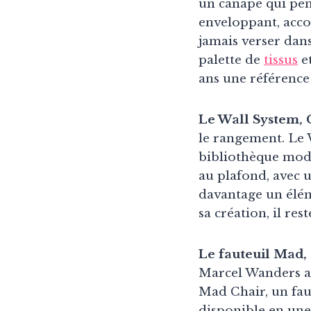
un canapé qui pen
enveloppant, acco
jamais verser dans
palette de
tissus
et
ans une référenc
Le Wall System,
le rangement. Le W
bibliothèque modul
au plafond, avec u
davantage un élém
sa création, il res
Le fauteuil Mad,
Marcel Wanders a d
Mad Chair, un faut
disponible en une