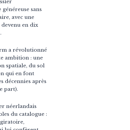
ssier
e généreuse sans
aire, avec une
t devenu en dix
.
orm a révolutionné
te ambition : une
n spatiale, du sol
on qui en font
s décennies après
e part).
er néerlandais
bles du catalogue :
giratoire,
ui lui confèrent