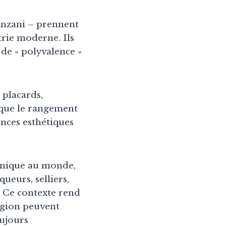
 Anzani – prennent
trie moderne. Ils
 de « polyvalence »
 placards,
 que le rangement
ences esthétiques
unique au monde,
queurs, selliers,
. Ce contexte rend
égion peuvent
oujours