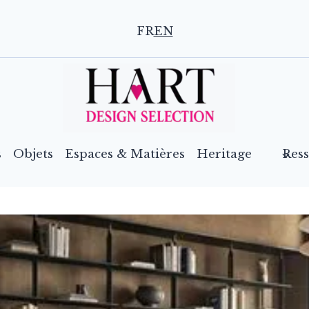
FR
EN
s
Objets
Espaces & Matières
Heritage
Res