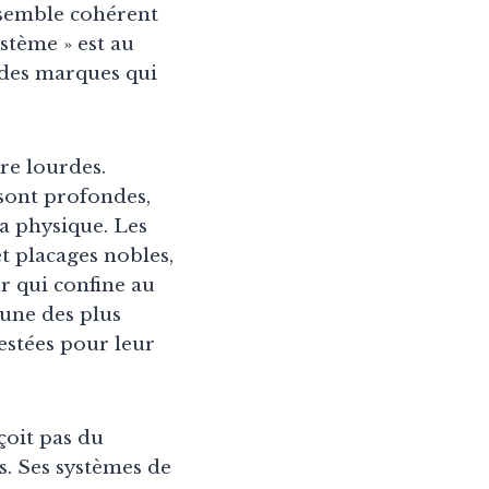
ensemble cohérent
stème » est au
 des marques qui
re lourdes.
 sont profondes,
la physique. Les
t placages nobles,
r qui confine au
’une des plus
testées pour leur
çoit pas du
s. Ses systèmes de