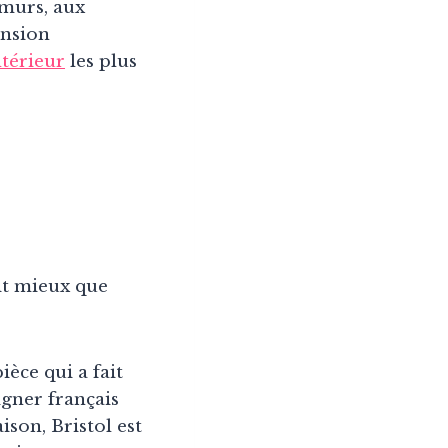
 murs, aux
ension
ntérieur
les plus
rit mieux que
ièce qui a fait
igner français
ison, Bristol est