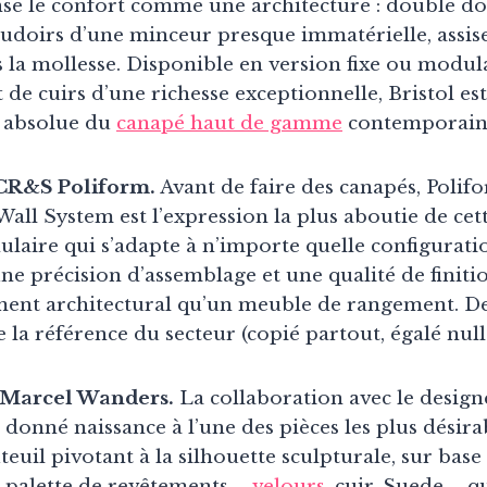
se le confort comme une architecture : double do
udoirs d’une minceur presque immatérielle, assis
 la mollesse. Disponible en version fixe ou modul
 de cuirs d’une richesse exceptionnelle, Bristol es
e absolue du
canapé haut de gamme
contemporain
 CR&S Poliform.
Avant de faire des canapés, Polif
all System est l’expression la plus aboutie de cet
aire qui s’adapte à n’importe quelle configuratio
ne précision d’assemblage et une qualité de finiti
ent architectural qu’un meuble de rangement. De
te la référence du secteur (copié partout, égalé null
 Marcel Wanders.
La collaboration avec le design
onné naissance à l’une des pièces les plus désira
euil pivotant à la silhouette sculpturale, sur base 
 palette de revêtements –
velours
, cuir, Suede – q