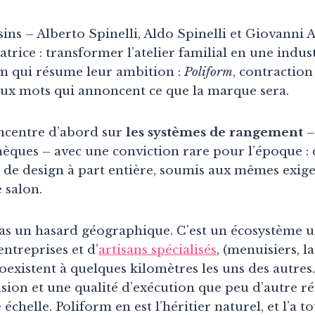
sins – Alberto Spinelli, Aldo Spinelli et Giovanni
trice : transformer l’atelier familial en une indus
m qui résume leur ambition :
Poliform
, contraction
deux mots qui annoncent ce que la marque sera.
oncentre d’abord sur
les systèmes de rangement
–
thèques – avec une conviction rare pour l’époque :
t de design à part entière, soumis aux mêmes exig
 salon.
pas un hasard géographique. C’est un écosystème 
entreprises et d’
artisans spécialisés
, (menuisiers, la
oexistent à quelques kilomètres les uns des autres
sion et une qualité d’exécution que peu d’autre r
échelle. Poliform en est l’héritier naturel, et l’a t