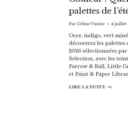
palettes de l’ét
Par
Céline Vanier
4 juille
Ocre, indigo, vert miné
découvrez les palettes 
2026 sélectionnées par
Selection, avec les tein
Farrow & Ball, Little 
et Paint & Paper Librar
COULEU
LIRE LA SUITE
:
QUELLE
SONT
LES
PALETT
DE
L’ÉTÉ