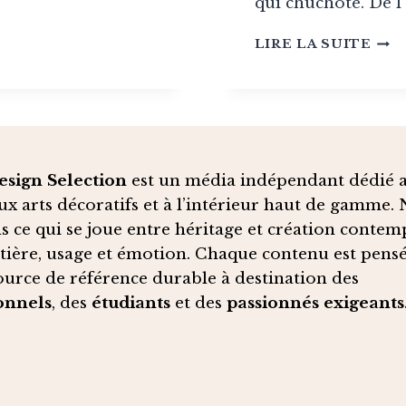
qui chuchote. De l
PAN
LIRE LA SUITE
202
CLO
DAN
:
POU
CET
COU
sign Selection
est un média indépendant dédié 
DÉC
ux arts décoratifs et à l’intérieur haut de gamme.
BOY
s ce qui se joue entre héritage et création contem
ET
POL
tière, usage et émotion. Chaque contenu est pen
ource de référence durable à destination des
onnels
, des
étudiants
et des
passionnés exigeants