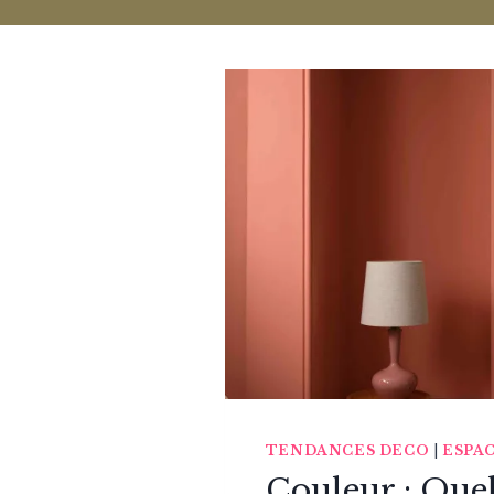
TENDANCES DECO
|
ESPA
Couleur : Quel