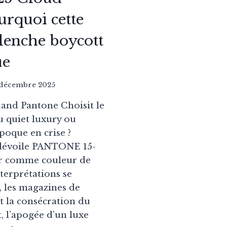
urquoi cette
lenche boycott
ue
 décembre 2025
and Pantone Choisit le
u quiet luxury ou
oque en crise ?
dévoile PANTONE 15-
r comme couleur de
nterprétations se
, les magazines de
t la consécration du
, l’apogée d’un luxe