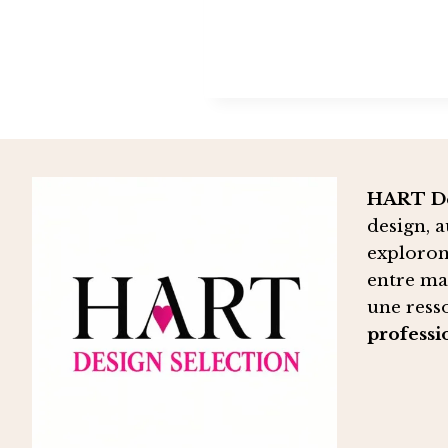
2026
?
HART De
design, a
exploron
entre ma
une ress
professi