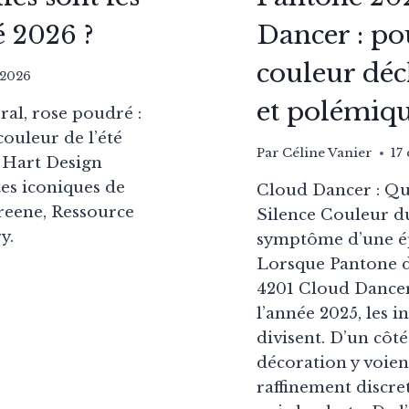
é 2026 ?
Dancer : po
couleur déc
t 2026
et polémiq
ral, rose poudré :
couleur de l’été
Par
Céline Vanier
17
 Hart Design
tes iconiques de
Cloud Dancer : Qu
Greene, Ressource
Silence Couleur d
y.
symptôme d’une ép
Lorsque Pantone 
R
4201 Cloud Dance
S
l’année 2025, les i
divisent. D’un côté
décoration y voien
ES
raffinement discret