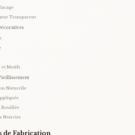
placage
ment Transparent
Décoratives
e
e
 et Motifs
Vieillissement
ion Naturelle
Appliquée
n Rouillée
ns Noircies
 de Fabrication