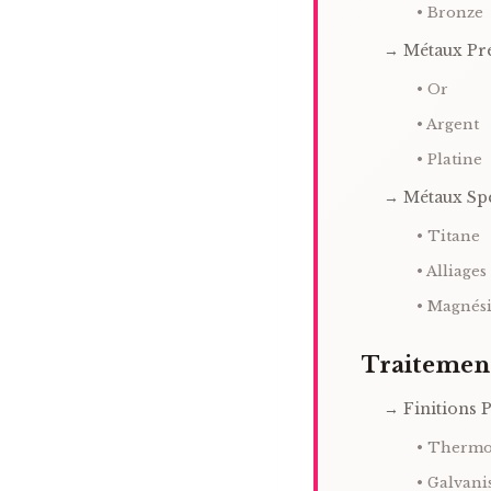
• Bronze
→ Métaux Pr
• Or
• Argent
• Platine
→ Métaux Spé
• Titane
• Alliages
• Magnés
Traitement
→ Finitions P
• Thermo
• Galvani