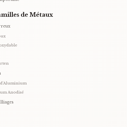
milles de Métaux
rreux
oux
noxydable
orten
m
s d’Aluminium
ium Anodisé
lliages