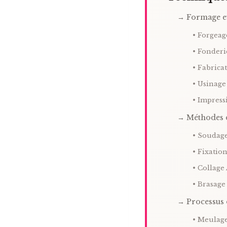
→ Formage e
• Forgeag
• Fonderi
• Fabrica
• Usinage
• Impress
→ Méthodes 
• Soudag
• Fixatio
• Collage
• Brasage
→ Processus 
• Meulag