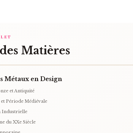
PLET
des Matières
es Métaux en Design
nze et Antiquité
 et Période Médiévale
 Industrielle
e du XXe Siècle
mporaine