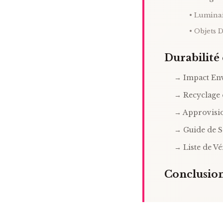
• Lumina
• Objets D
Durabilité
→ Impact En
→ Recyclage 
→ Approvisi
→ Guide de S
→ Liste de Vé
Conclusio