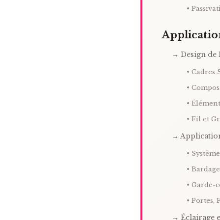
• Passiva
Applicatio
→ Design de 
• Cadres 
• Compos
• Élément
• Fil et G
→ Applicatio
• Système
• Bardage
• Garde-c
• Portes, 
→ Éclairage e