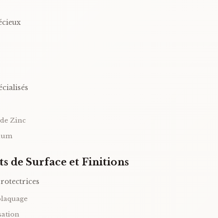
écieux
cialisés
 de Zinc
ium
s de Surface et Finitions
rotectrices
laquage
sation