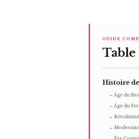
GUIDE COM
Table 
Histoire d
→ Âge du Bro
→ Âge du Fer
→ Révolution
→ Modernism
→ Ère Conte