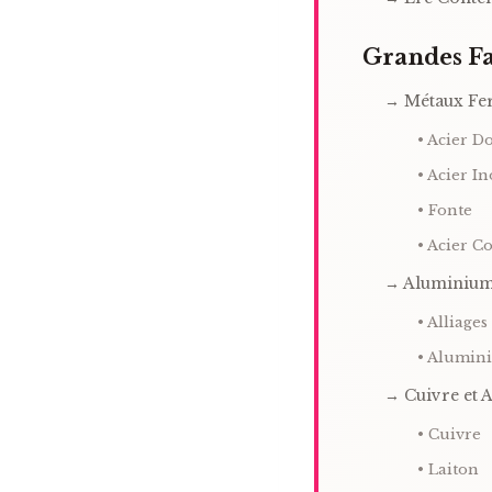
Grandes Fa
→ Métaux Fe
• Acier D
• Acier I
• Fonte
• Acier C
→ Aluminiu
• Alliage
• Alumin
→ Cuivre et A
• Cuivre
• Laiton