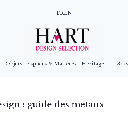
FR
EN
s
Objets
Espaces & Matières
Heritage
Res
esign : guide des métaux