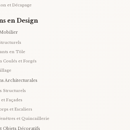
tion et Décapage
ns en Design
Mobilier
Structurels
ants en Tôle
s Coulés et Forgés
rillage
ns Architecturales
s Structurels
 et Façades
orps et Escaliers
Fenêtres et Quincaillerie
t Objets Décoratifs