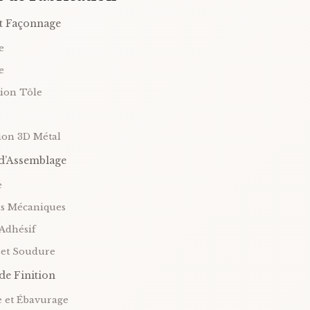
t Façonnage
e
e
tion Tôle
ion 3D Métal
d’Assemblage
e
ns Mécaniques
 Adhésif
 et Soudure
de Finition
e et Ébavurage