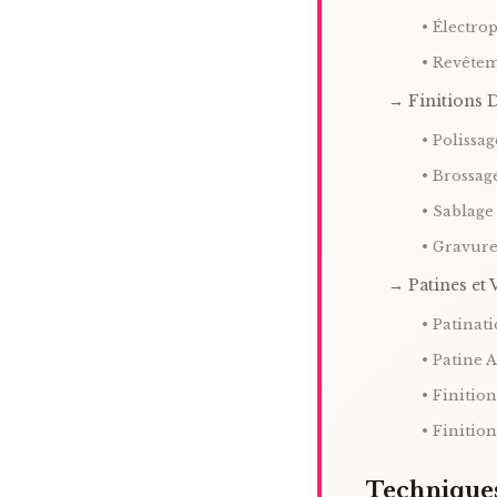
• Électro
• Revête
→ Finitions 
• Polissag
• Brossag
• Sablage
• Gravure
→ Patines et 
• Patinat
• Patine 
• Finitio
• Finitio
Techniques