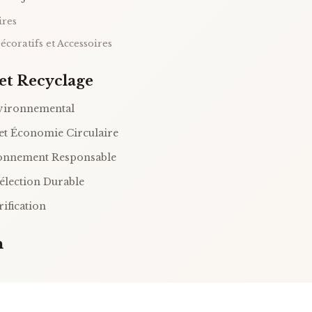
ires
écoratifs et Accessoires
 et Recyclage
vironnemental
et Économie Circulaire
onnement Responsable
élection Durable
rification
n